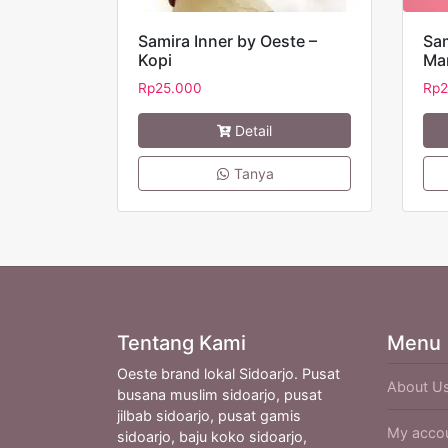
Samira Inner by Oeste –
Sam
Kopi
Ma
Rp
25.000
Rp
2
Detail
Tanya
Tentang Kami
Menu
Oeste brand lokal Sidoarjo. Pusat
About U
busana muslim sidoarjo, pusat
jilbab sidoarjo, pusat gamis
My acco
sidoarjo, baju koko sidoarjo,