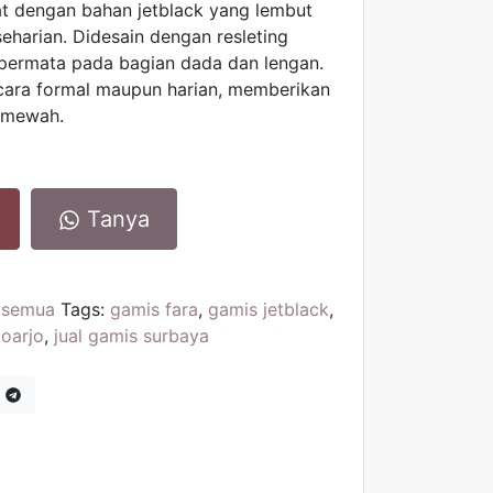
at dengan bahan jetblack yang lembut
eharian. Didesain dengan resleting
l permata pada bagian dada dan lengan.
cara formal maupun harian, memberikan
 mewah.
Tanya
,
semua
Tags:
gamis fara
,
gamis jetblack
,
doarjo
,
jual gamis surbaya