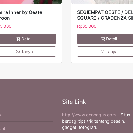
ira Inner by Oeste –
SEGIEMPAT OESTE / DE
roon
SQUARE / CRADENZA SI
5.000
Rp
65.000
Detail
Detail
Tanya
Tanya
Site Link
s
http://www.denbagus.com
– Situs
berbagi tips trik tentang desain,
gadget, fotografi.
unt