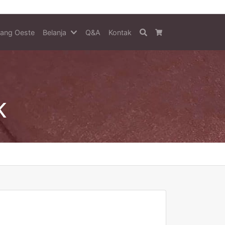
tang Oeste
Belanja
Q&A
Kontak
Search
Cart
K