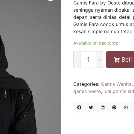
Gamis Fara by Oeste dibu
sehingga nyaman dipakai s
depan, serta dihiasi detai
Gamis Fara cocok untuk a
kesan simple namun tetap
Available on backorder
GAMIS
Beli
OESTE
/
GAMIS
FARA
Categories:
Gamis Wanita
/
gamis oeste
,
jual gamis si
JETBLACK
quantity