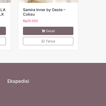
LLA
Samira Inner by Oeste –
LK
Coksu
Rp
25.000
Detail
Tanya
Ekspedisi