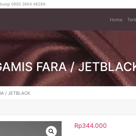
 hubungi 0895 3664 48289.
Home
Ten
GAMIS FARA / JETBLAC
RA / JETBLACK
Rp
344.000