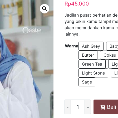
Rp
45.000
Jadilah pusat perhatian d
yang bikin kamu tampil m
akan memudahkan kamu mi
lainnya.
Warna
Ash Grey
Bab
Butter
Coksu
Green Tea
Li
Light Stone
L
Sage
SEGIEMPAT
Beli
OESTE
/