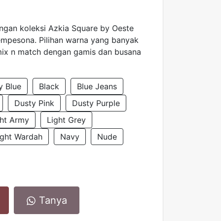
engan koleksi Azkia Square by Oeste
empesona. Pilihan warna yang banyak
x n match dengan gamis dan busana
y Blue
Black
Blue Jeans
Dusty Pink
Dusty Purple
ght Army
Light Grey
ight Wardah
Navy
Nude
Tanya