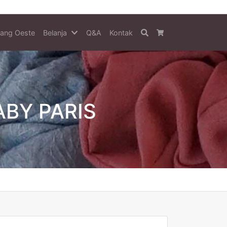
tang Oeste
Belanja
Q&A
Kontak
Search
Cart
ABY PARIS