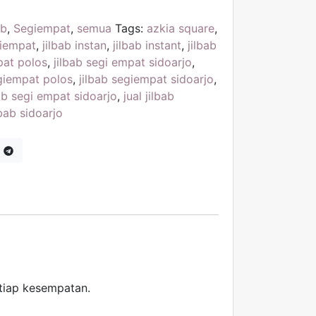
ab
,
Segiempat
,
semua
Tags:
azkia square
,
giempat
,
jilbab instan
,
jilbab instant
,
jilbab
pat polos
,
jilbab segi empat sidoarjo
,
egiempat polos
,
jilbab segiempat sidoarjo
,
bab segi empat sidoarjo
,
jual jilbab
lbab sidoarjo
tiap kesempatan.