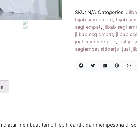
AZKIA
SQUARE
SKU:
N/A
Categories:
Jilb
/
hijab segi empat
,
hijab se
BABY
segi empat
,
jilbab segi em
PARIS
jilbab segiempat
,
jilbab s
PREMIUM
jual hijab sidoarjo
,
jual jil
quantity
segiempat sidoarjo
,
jual ji
on
h diatur membuat tampil lebih cantik dan mempesona di se