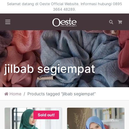
Selamat datang di Oeste Official Website. Informasi hubungi 0895
3664 48289.
Search
Car
jilbab segiempat
Home
Products tagged “jilbab segiempat”
Sold out!