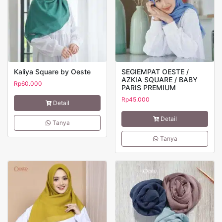
Kaliya Square by Oeste
SEGIEMPAT OESTE /
AZKIA SQUARE / BABY
Rp
60.000
PARIS PREMIUM
Rp
45.000
Detail
Detail
Tanya
Tanya