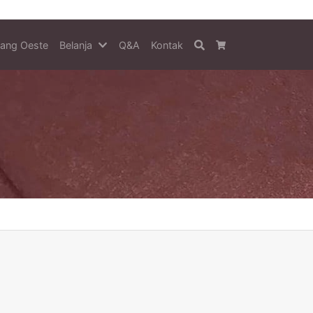
tang Oeste
Belanja
Q&A
Kontak
Search
Cart