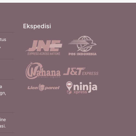
Ekspedisi
itus
,
a
gn,
ine
si.