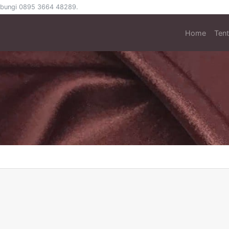
 hubungi 0895 3664 48289.
Home
Ten