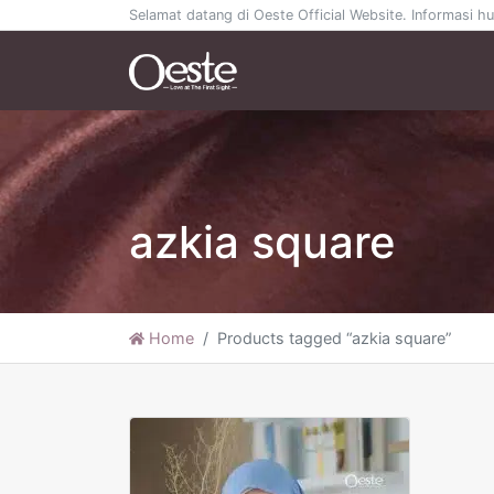
Selamat datang di Oeste Official Website. Informasi
azkia square
Home
Products tagged “azkia square”