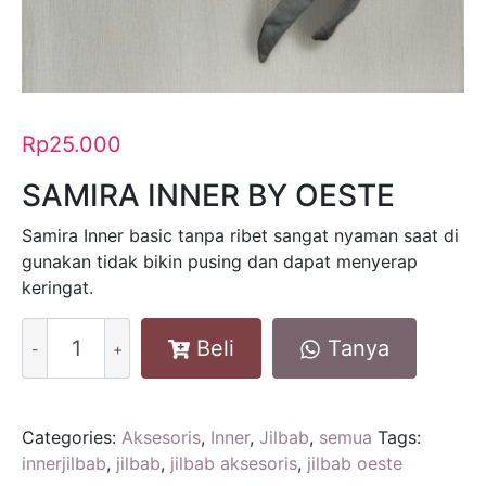
Rp
25.000
SAMIRA INNER BY OESTE
Samira Inner basic tanpa ribet sangat nyaman saat di
gunakan tidak bikin pusing dan dapat menyerap
keringat.
Samira
Beli
Tanya
Inner
by
Oeste
-
Categories:
Aksesoris
,
Inner
,
Jilbab
,
semua
Tags:
Light
innerjilbab
,
jilbab
,
jilbab aksesoris
,
jilbab oeste