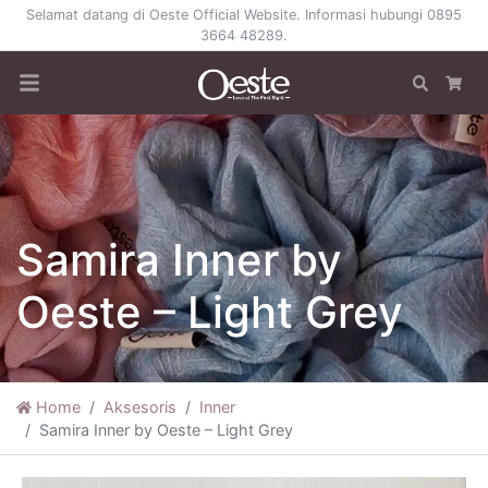
Selamat datang di Oeste Official Website. Informasi hubungi 0895
3664 48289.
Search
Car
Samira Inner by
Oeste – Light Grey
Home
Aksesoris
Inner
Samira Inner by Oeste – Light Grey