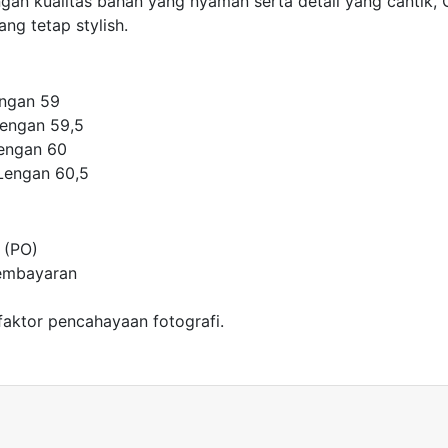
n kualitas bahan yang nyaman serta detail yang cantik, G
ng tetap stylish.
engan 59
Lengan 59,5
Lengan 60
 Lengan 60,5
 (PO)
pembayaran
faktor pencahayaan fotografi.