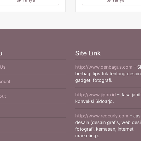
u
Site Link
 Us
http://www.denbagus.com
– S
berbagi tips trik tentang desain
gadget, fotografi.
count
http://www.jipon.id
– Jasa jahit
out
konveksi Sidoarjo.
http://www.redcurly.com
– Jas
desain (desain grafis, web desi
fotografi, kemasan, internet
marketing).