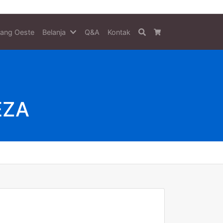
tang Oeste
Belanja
Q&A
Kontak
Search
Cart
EZA