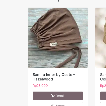
Samira Inner by Oeste –
Sam
Hazelwood
Co
Rp
25.000
Rp
2
Detail
Tanya