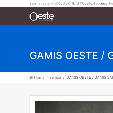
Selamat datang di Oeste Official Website. Informasi
GAMIS OESTE / 
Home
semua
GAMIS OESTE / GAMIS SA