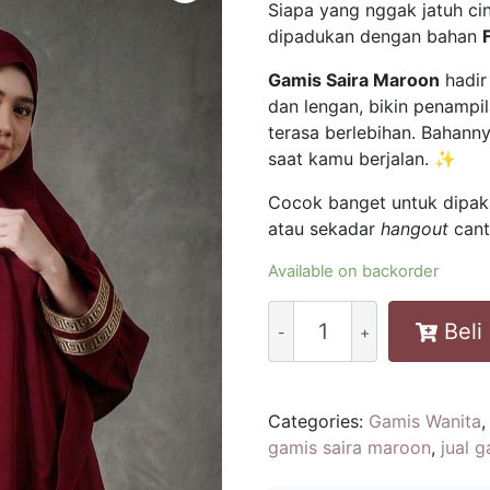
Siapa yang nggak jatuh ci
dipadukan dengan bahan
Gamis Saira Maroon
hadir
dan lengan, bikin penampil
terasa berlebihan. Bahanny
saat kamu berjalan. ✨
Cocok banget untuk dipaka
atau sekadar
hangout
cant
Available on backorder
GAMIS
Beli
OESTE
/
GAMIS
SAIRA
Categories:
Gamis Wanita
/
gamis saira maroon
,
jual 
FORTALEZA