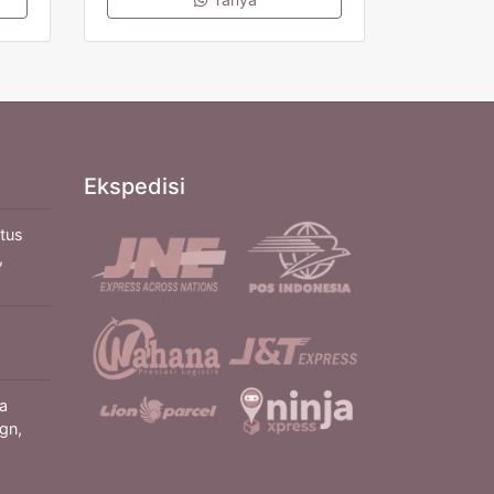
Ekspedisi
itus
,
a
gn,