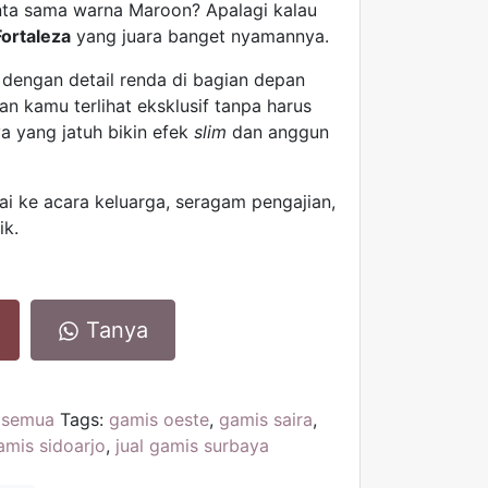
nta sama warna Maroon? Apalagi kalau
Fortaleza
yang juara banget nyamannya.
 dengan detail renda di bagian depan
an kamu terlihat eksklusif tanpa harus
a yang jatuh bikin efek
slim
dan anggun
i ke acara keluarga, seragam pengajian,
ik.
Tanya
,
semua
Tags:
gamis oeste
,
gamis saira
,
gamis sidoarjo
,
jual gamis surbaya