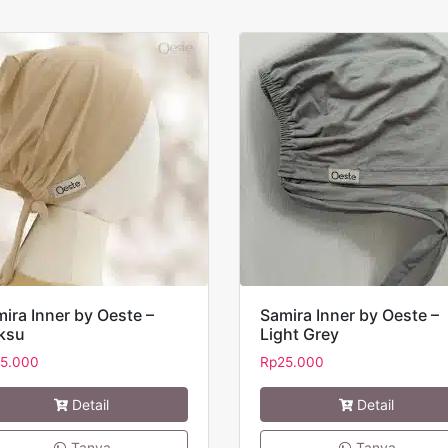
ira Inner by Oeste –
Samira Inner by Oeste –
ksu
Light Grey
5.000
Rp
25.000
Detail
Detail
Tanya
Tanya