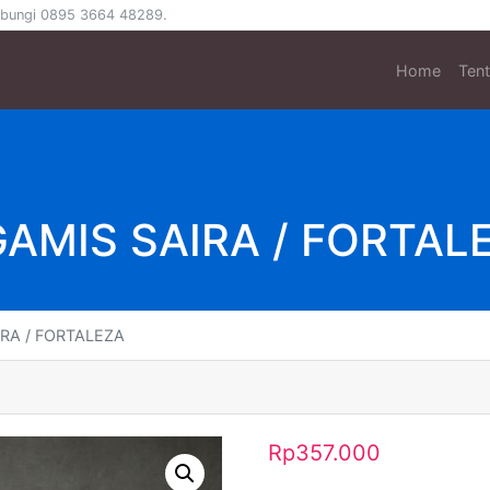
 hubungi 0895 3664 48289.
Home
Ten
GAMIS SAIRA / FORTAL
IRA / FORTALEZA
Rp
357.000