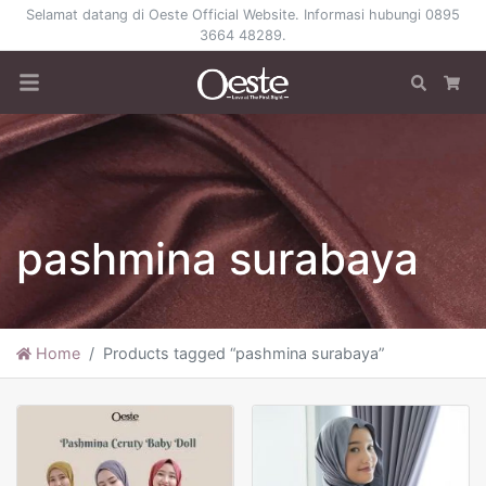
Selamat datang di Oeste Official Website. Informasi hubungi 0895
3664 48289.
Search
Car
pashmina surabaya
Home
Products tagged “pashmina surabaya”