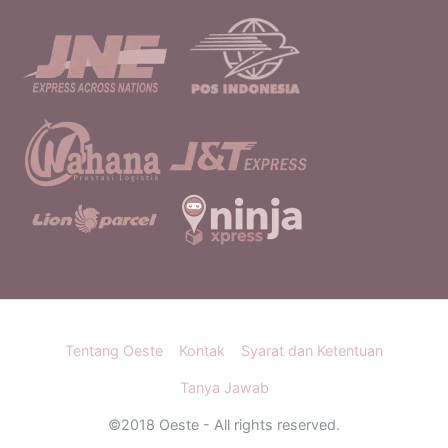
Tentang Oeste
Kontak
Syarat dan Ketentuan
Tanya Jawab
©2018 Oeste - All rights reserved.