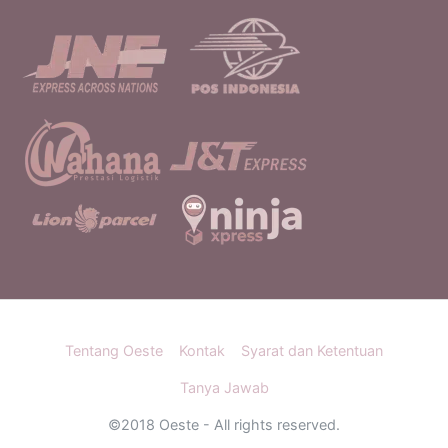
Tentang Oeste
Kontak
Syarat dan Ketentuan
Tanya Jawab
©2018 Oeste - All rights reserved.