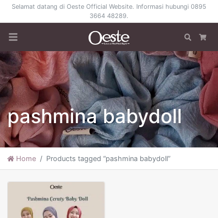
Selamat datang di Oeste Official Website. Informasi hubungi 0895
3664 48289.
Search
Car
pashmina babydoll
Home
Products tagged “pashmina babydoll”