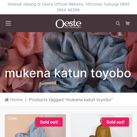
Selamat datang di Oeste Official Website. Informasi hubungi 0895
3664 48289.
Search
Car
mukena katun toyobo
Home
Products tagged “mukena katun toyobo”
Sold out!
Sold out!