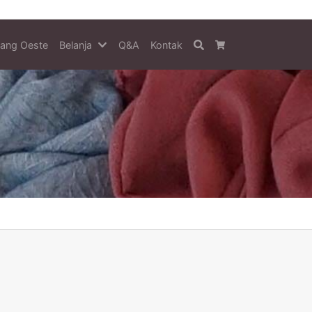
tang Oeste
Belanja
Q&A
Kontak
Search
Cart