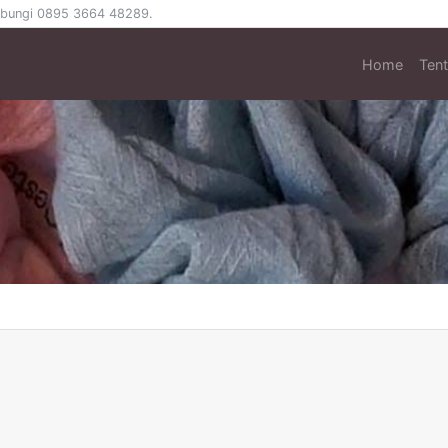
 hubungi 0895 3664 48289.
Home
Ten