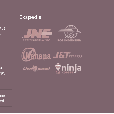
Ekspedisi
itus
,
a
gn,
ine
si.