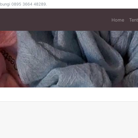
 hubungi 0895 3664 48289.
Home
Ten