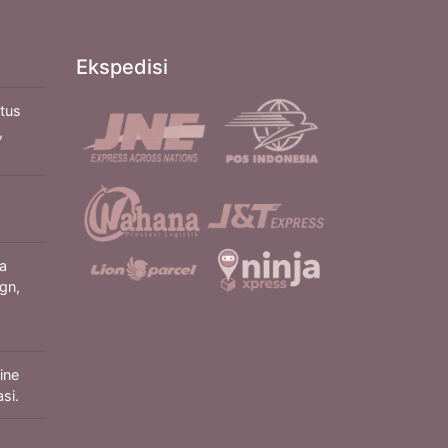
Ekspedisi
itus
,
a
gn,
ine
si.