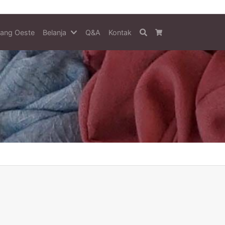
tang Oeste
Belanja
Q&A
Kontak
Search
Cart